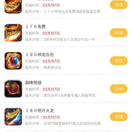
详情
开服时间：
02月/07日
版本介绍：
１７６特色玩法免费满级拾取鉴定爽
１７６免费
详情
开服时间：
02月/07日
版本介绍：
2简单怀旧复古三天拿沙可玩一年
１９５神龙合击
详情
开服时间：
02月/07日
版本介绍：
独家新玩法
巅峰熊猫
详情
开服时间：
02月/07日
版本介绍：
梦回当年0充终极专属人帅爆率高
１８０明月火龙
详情
开服时间：
02月/07日
版本介绍：
封顶79级赞助好打散人好混告别坑服