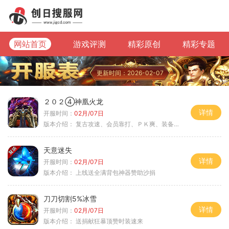
网站首页
游戏评测
精彩原创
精彩专题
更新时间：2026-02-07
２０２④神凰火龙
详情
开服时间：
02月/07日
版本介绍：
复古攻速、会员靠打、ＰＫ爽、装备全爆
天意迷失
详情
开服时间：
02月/07日
版本介绍：
上线送全满背包神器赞助沙捐
刀刀切割5%冰雪
详情
开服时间：
02月/07日
版本介绍：
送捐献狂暴顶赞时装速来