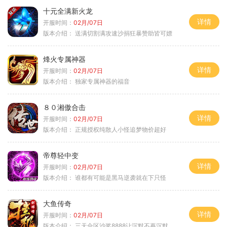
十元全满新火龙
详情
开服时间：
02月/07日
版本介绍：
送满切割满攻速沙捐狂暴赞助皆可嫖
烽火专属神器
详情
开服时间：
02月/07日
版本介绍：
独家专属神器的福音
８０湘傲合击
详情
开服时间：
02月/07日
版本介绍：
正规授权纯散人小怪追梦物价超好
帝尊轻中变
详情
开服时间：
02月/07日
版本介绍：
谁都有可能是黑马逆袭就在下只怪
大鱼传奇
详情
开服时间：
02月/07日
版本介绍：
三天合区沙奖8888让沉默不再沉默