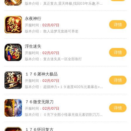
版本介绍：
真正复古,震天终极,找回03年乐趣,不搞花里胡
永夜神行
详情
开服时间：
02月/07日
版本介绍：
散人追梦无套路可养老
浮生迷失
详情
开服时间：
02月/07日
版本介绍：
复古迷失真一区全部靠打
１７６屠神大极品
详情
开服时间：
02月/07日
版本介绍：
超级神力+１９速度400%元素暴击+６６
７６微变无限刀
详情
开服时间：
02月/07日
版本介绍：
０充下全图小怪暴充值元素切割刀刀极品
１７６怀旧复古