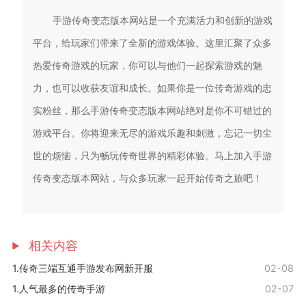
手游传奇变态版本网站是一个充满活力和创新的游戏
平台，给玩家们带来了全新的游戏体验。这里汇聚了众多
热爱传奇游戏的玩家，你可以与他们一起探索游戏的魅
力，也可以收获友谊和成长。如果你是一位传奇游戏的忠
实粉丝，那么手游传奇变态版本网站绝对是你不可错过的
游戏平台。你将迎来无尽的游戏乐趣和刺激，忘记一切尘
世的烦恼，只为畅玩传奇世界的精彩体验。马上加入手游
传奇变态版本网站，与众多玩家一起开始传奇之旅吧！
相关内容
1.传奇三端互通手游发布网新开服
02-08
1.人气最多的传奇手游
02-07