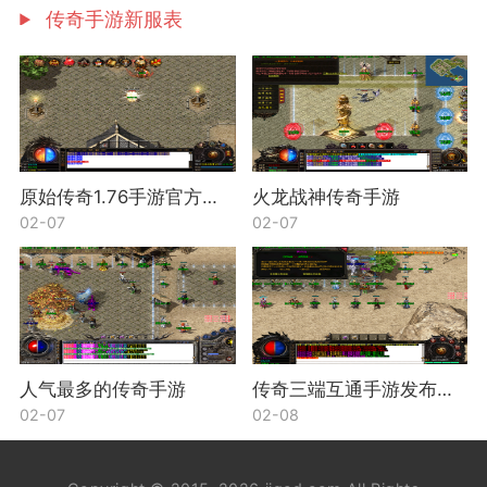
传奇手游新服表
原始传奇1.76手游官方网站
火龙战神传奇手游
02-07
02-07
人气最多的传奇手游
传奇三端互通手游发布网新开服
02-07
02-08