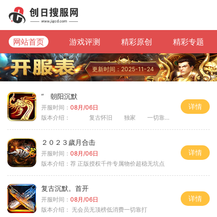
网站首页
游戏评测
精彩原创
精彩专题
更新时间：2025-11-24
“ 朝阳沉默
详情
开服时间：
08月/06日
版本介绍：
复古怀旧 独家 一切靠打
２０２３歲月合击
详情
开服时间：
08月/06日
版本介绍：
荐 正版授权千件专属物价超稳无坑点
复古沉默。首开
详情
开服时间：
08月/06日
版本介绍：
无会员无顶榜低消费一切靠打