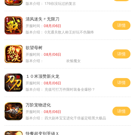
版本介绍：
176你没玩过的复古
清风迷失〃无限刀
详情
开服时间：
08月/06日
版本介绍：
0充通关散人称王好玩不伤脑终
欲望母树
详情
开服时间：
08月/06日
版本介绍：
欢愉魔女
１０米顶赞新火龙
详情
开服时间：
08月/06日
版本介绍：
充值可打万件限时装备全爆秒？
万阶宠物进化
详情
开服时间：
08月/06日
版本介绍：
四大副本宝宝进化千倍鉴定暗黑大极品
快餐超变别茺値Ｘ