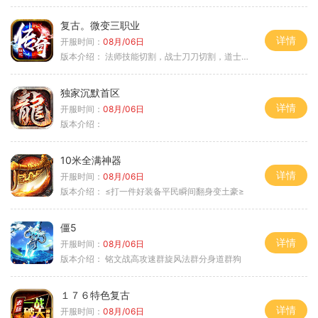
复古。微变三职业
详情
开服时间：
08月/06日
版本介绍：
法师技能切割，战士刀刀切割，道士宠物秒怪
独家沉默首区
详情
开服时间：
08月/06日
版本介绍：
10米全满神器
详情
开服时间：
08月/06日
版本介绍：
≤打一件好装备平民瞬间翻身变土豪≥
僵5
详情
开服时间：
08月/06日
版本介绍：
铭文战高攻速群旋风法群分身道群狗
１７６特色复古
详情
开服时间：
08月/06日