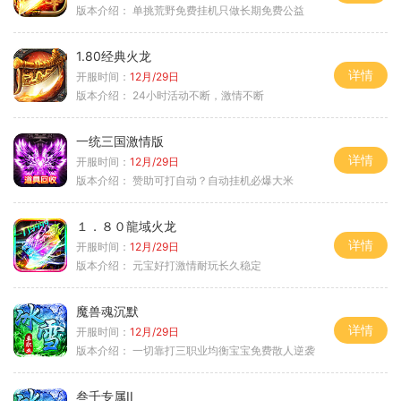
版本介绍：
单挑荒野免费挂机只做长期免费公益
1.80经典火龙
详情
开服时间：
12月/29日
版本介绍：
24小时活动不断，激情不断
一统三国激情版
详情
开服时间：
12月/29日
版本介绍：
赞助可打自动？自动挂机必爆大米
１．８０龍域火龙
详情
开服时间：
12月/29日
版本介绍：
元宝好打激情耐玩长久稳定
魔兽魂沉默
详情
开服时间：
12月/29日
版本介绍：
一切靠打三职业均衡宝宝免费散人逆袭
叁千专属II