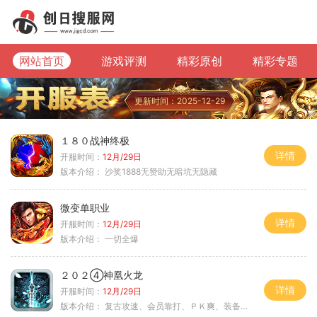
网站首页
游戏评测
精彩原创
精彩专题
更新时间：2025-12-29
１８０战神终极
详情
开服时间：
12月/29日
版本介绍：
沙奖1888无赞助无暗坑无隐藏
微变单职业
详情
开服时间：
12月/29日
版本介绍：
一切全爆
２０２④神凰火龙
详情
开服时间：
12月/29日
版本介绍：
复古攻速、会员靠打、ＰＫ爽、装备全爆