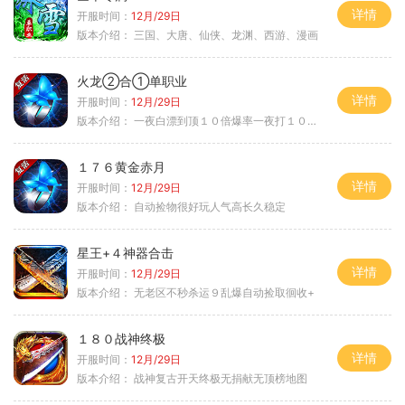
详情
开服时间：
12月/29日
版本介绍：
三国、大唐、仙侠、龙渊、西游、漫画
火龙②合①单职业
详情
开服时间：
12月/29日
版本介绍：
一夜白漂到顶１０倍爆率一夜打１０００充
１７６黄金赤月
详情
开服时间：
12月/29日
版本介绍：
自动捡物很好玩人气高长久稳定
星王+４神器合击
详情
开服时间：
12月/29日
版本介绍：
无老区不秒杀运９乱爆自动捡取徊收+
１８０战神终极
详情
开服时间：
12月/29日
版本介绍：
战神复古开天终极无捐献无顶榜地图