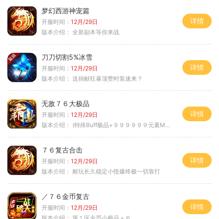
梦幻西游神宠篇
详情
开服时间：
12月/29日
版本介绍：
全新副本等你来战
刀刀切割5%冰雪
详情
开服时间：
12月/29日
版本介绍：
送捐献狂暴顶赞时装速来？
无敌７６大极品
详情
开服时间：
12月/29日
版本介绍：
(特殊Buff极品+９９９９９９元素Max）
７６复古合击
详情
开服时间：
12月/29日
版本介绍：
耐玩长久稳定小怪爆终极一切靠打
／７６金币复古
详情
开服时间：
12月/29日
版本介绍：
第１区金币小极品＋６