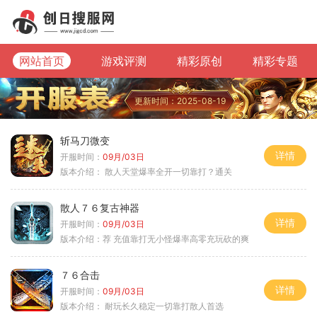
网站首页
游戏评测
精彩原创
精彩专题
更新时间：2025-08-19
斩马刀微变
详情
开服时间：
09月/03日
版本介绍：
散人天堂爆率全开一切靠打？通关
散人７６复古神器
详情
开服时间：
09月/03日
版本介绍：
荐 充值靠打无小怪爆率高零充玩砍的爽
７６合击
详情
开服时间：
09月/03日
版本介绍：
耐玩长久稳定一切靠打散人首选