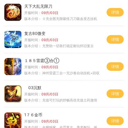
天下大乱无限刀
详情
开服时间：
09月/03日
版本介绍：
０充全图无限吸怪刀刀吸血变态挂机
复古80微变
详情
开服时间：
09月/03日
版本介绍：
无赞助一切靠打稳定耐玩怀旧复古
１８５雷霆③合①
详情
开服时间：
09月/03日
版本介绍：
神州雷霆三合一无沙卷自动挂机+回収
03沉默
详情
开服时间：
09月/03日
版本介绍：
充值可打玩的舒畅高倍充值土药激情
1７６金币
详情
开服时间：
09月/03日
版本介绍：
全网独家，金币复古，养老耐玩，保底回収