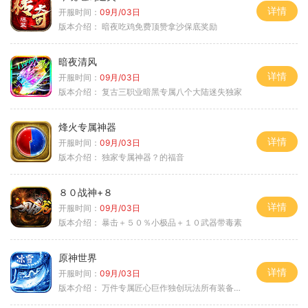
详情
开服时间：
09月/03日
版本介绍：
暗夜吃鸡免费顶赞拿沙保底奖励
暗夜清风
详情
开服时间：
09月/03日
版本介绍：
复古三职业暗黑专属八个大陆迷失独家
烽火专属神器
详情
开服时间：
09月/03日
版本介绍：
独家专属神器？的福音
８０战神+８
详情
开服时间：
09月/03日
版本介绍：
暴击＋５０％小极品＋１０武器带毒素
原神世界
详情
开服时间：
09月/03日
版本介绍：
万件专属匠心巨作独创玩法所有装备靠打