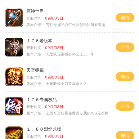
原神世界
详情
开服时间：
09月/03日
版本介绍：
万件专属匠心巨作独创玩法所有装备靠打
１７６老版本
详情
开服时间：
09月/03日
版本介绍：
无团队无主播公平公正玩一年
天官赐福
详情
开服时间：
09月/03日
版本介绍：
全屏吸怪十万首爆永久？
１７６专属极品
详情
开服时间：
09月/03日
版本介绍：
上线９运狂暴免费送专属BOSS无沙捐
１．８０烈焰龙版
详情
开服时间：
09月/03日