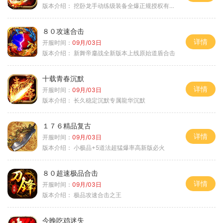
版本介绍：
挖卧龙手动练级装备全爆正规授权有保障
８０攻速合击
详情
开服时间：
09月/03日
版本介绍：
新舞帝鏖战全新版本上线原始道盾合击
十载青春沉默
详情
开服时间：
09月/03日
版本介绍：
长久稳定沉默专属龍华沉默
１７６精品复古
详情
开服时间：
09月/03日
版本介绍：
小极品+5道法超猛爆率高新版必火
８０超速极品合击
详情
开服时间：
09月/03日
版本介绍：
极品攻速合击之王
今晚吃鸡迷失