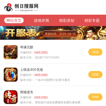
网站首页
游戏评测
精彩原创
精彩专题
更新时间：2025-08-16
奇缘沉默
详情
开服时间：
08月/29日
版本介绍：
加Q群:754732063
上线送400充值
详情
开服时间：
08月/29日
版本介绍：
？送400路费10全满10通关
熊猫迷失
详情
开服时间：
08月/29日
版本介绍：
赞助靠打挂机免费吸怪免费狂暴免费