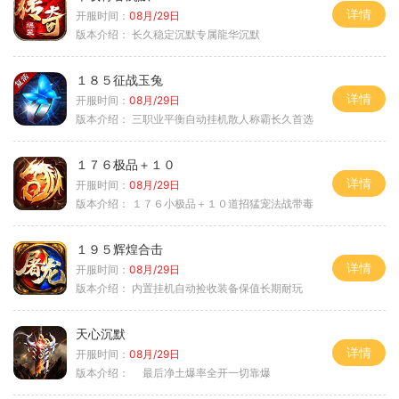
详情
开服时间：
08月/29日
版本介绍：
长久稳定沉默专属龍华沉默
１８５征战玉兔
详情
开服时间：
08月/29日
版本介绍：
三职业平衡自动挂机散人称霸长久首选
１７６极品＋１０
详情
开服时间：
08月/29日
版本介绍：
１７６小极品＋１０道招猛宠法战带毒
１９５辉煌合击
详情
开服时间：
08月/29日
版本介绍：
内置挂机自动捡收装备保值长期耐玩
天心沉默
详情
开服时间：
08月/29日
版本介绍：
最后净土爆率全开一切靠爆