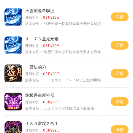
天雲霸业单职业
详情
开服时间：
08月/29日
版本介绍：
终极全爆一切靠打爆率全开长久稳定
１．７６圣光元素
详情
开服时间：
08月/29日
版本介绍：
纯货币版本独家铸星极品装备全靠爆
最快的刀
详情
开服时间：
08月/29日
版本介绍：
一切靠打 ７７７级以上怪物爆终极
终极吾辈新神器
详情
开服时间：
08月/29日
版本介绍：
三天合区自动挂机浑源渾源斩仙
１８５雷霆２合１
详情
开服时间：
08月/29日