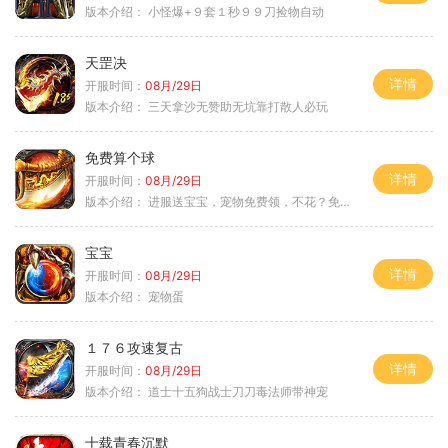
版本介绍：
小怪爆+９套１秒９９刀捡物自动
天罡决
详情
开服时间：
08月/29日
版本介绍：
三天拿沙无赞助无坑靠打散人必玩
免费算个球
详情
开服时间：
08月/29日
版本介绍：
进服送宝宝，宠物免费领，不花？免费通关！
宝宝
详情
开服时间：
08月/29日
版本介绍：
宠物蛋
１７６攻速复古
详情
开服时间：
08月/29日
版本介绍：
道士十五狗战士刀刀毒法师带神宠
十载青春沉默