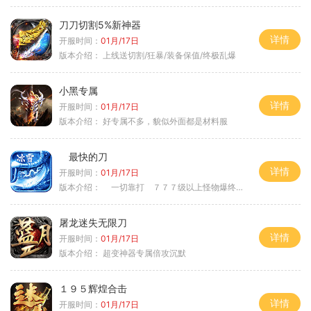
刀刀切割5%新神器
详情
开服时间：
01月/17日
版本介绍：
上线送切割/狂暴/装备保值/终极乱爆
小黑专属
详情
开服时间：
01月/17日
版本介绍：
好专属不多，貌似外面都是材料服
最快的刀
详情
开服时间：
01月/17日
版本介绍：
一切靠打 ７７７级以上怪物爆终极
屠龙迷失无限刀
详情
开服时间：
01月/17日
版本介绍：
超变神器专属倍攻沉默
１９５辉煌合击
详情
开服时间：
01月/17日