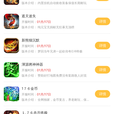
版本介绍：
内置挂机自动捡收装备保值长期耐玩
遮天迷失
详情
开服时间：
01月/17日
版本介绍：
纯元宝无捐献无狂暴无顶榜
新熊猫沉默
详情
开服时间：
01月/17日
版本介绍：
梦回当年兄弟一起砍传奇0冲终极
渾源將神神器
详情
开服时间：
01月/17日
版本介绍：
赞助好打地图免费没有套路散人好混
1７６金币
详情
开服时间：
01月/17日
版本介绍：
全网独家，金币复古，养老耐玩，保底回収
１.７６赤月终极