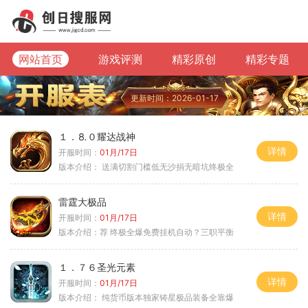
网站首页
游戏评测
精彩原创
精彩专题
更新时间：2026-01-17
１．⒏０耀达战神
详情
开服时间：
01月/17日
版本介绍：
送满切割门槛低无沙捐无暗坑终极全
雷霆大极品
详情
开服时间：
01月/17日
版本介绍：
荐 终极全爆免费挂机自动？三职平衡
１．７６圣光元素
详情
开服时间：
01月/17日
版本介绍：
纯货币版本独家铸星极品装备全靠爆