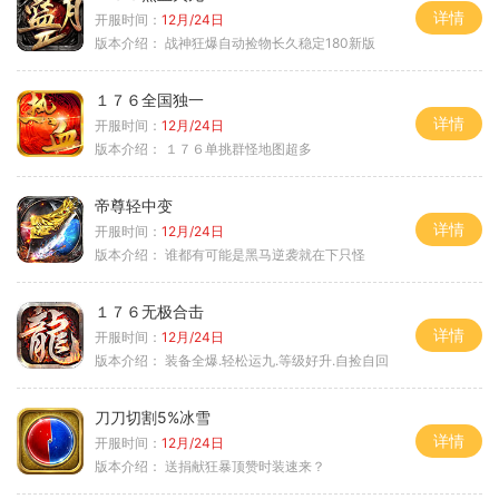
详情
开服时间：
12月/24日
版本介绍：
战神狂爆自动捡物长久稳定180新版
１７６全国独一
详情
开服时间：
12月/24日
版本介绍：
１７６单挑群怪地图超多
帝尊轻中变
详情
开服时间：
12月/24日
版本介绍：
谁都有可能是黑马逆袭就在下只怪
１７６无极合击
详情
开服时间：
12月/24日
版本介绍：
装备全爆.轻松运九.等级好升.自捡自回
刀刀切割5%冰雪
详情
开服时间：
12月/24日
版本介绍：
送捐献狂暴顶赞时装速来？