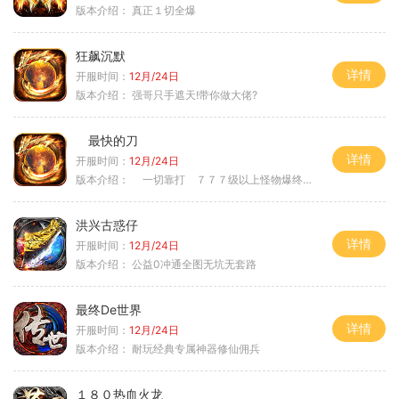
版本介绍：
真正１切全爆
狂飙沉默
详情
开服时间：
12月/24日
版本介绍：
强哥只手遮天!带你做大佬?
最快的刀
详情
开服时间：
12月/24日
版本介绍：
一切靠打 ７７７级以上怪物爆终极
洪兴古惑仔
详情
开服时间：
12月/24日
版本介绍：
公益0冲通全图无坑无套路
最终De世界
详情
开服时间：
12月/24日
版本介绍：
耐玩经典专属神器修仙佣兵
１８０热血火龙