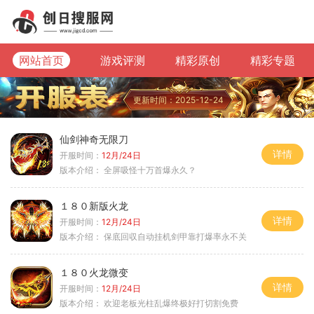
网站首页
游戏评测
精彩原创
精彩专题
更新时间：2025-12-24
仙剑神奇无限刀
详情
开服时间：
12月/24日
版本介绍：
全屏吸怪十万首爆永久？
１８０新版火龙
详情
开服时间：
12月/24日
版本介绍：
保底回収自动挂机剑甲靠打爆率永不关
１８０火龙微变
详情
开服时间：
12月/24日
版本介绍：
欢迎老板光柱乱爆终极好打切割免费