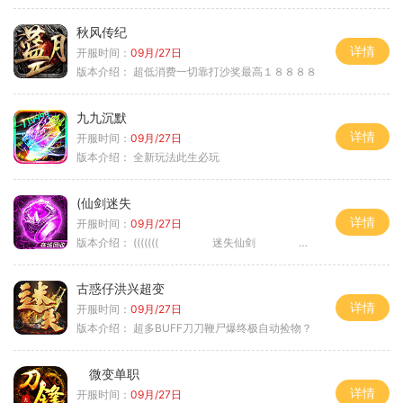
秋风传纪
详情
开服时间：
09月/27日
版本介绍：
超低消费一切靠打沙奖最高１８８８８
九九沉默
详情
开服时间：
09月/27日
版本介绍：
全新玩法此生必玩
(仙剑迷失
详情
开服时间：
09月/27日
版本介绍：
((((((( 迷失仙剑 )))))
古惑仔洪兴超变
详情
开服时间：
09月/27日
版本介绍：
超多BUFF刀刀鞭尸爆终极自动捡物？
微变单职
详情
开服时间：
09月/27日