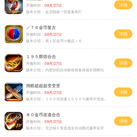
详情
开服时间：
09月/27日
版本介绍：
会员独家一切装备靠打
／７６金币复古
详情
开服时间：
09月/27日
版本介绍：
第１区金币小极品＋６
１９５辉煌合击
详情
开服时间：
09月/27日
版本介绍：
内置挂机自动捡收装备保值长期耐玩
倒赔超超超变变变
详情
开服时间：
09月/27日
版本介绍：
１００倍加速１０００％爆率中变迷失单职
８０金币攻速合击
详情
开服时间：
09月/27日
版本介绍：
无沙捐０茺首选全自动模式爆率全开