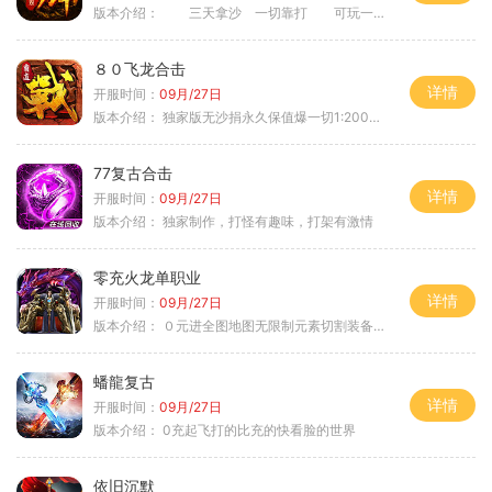
版本介绍：
三天拿沙 一切靠打 可玩一年
８０飞龙合击
详情
开服时间：
09月/27日
版本介绍：
独家版无沙捐永久保值爆一切1:2000回4
77复古合击
详情
开服时间：
09月/27日
版本介绍：
独家制作，打怪有趣味，打架有激情
零充火龙单职业
详情
开服时间：
09月/27日
版本介绍：
０元进全图地图无限制元素切割装备鉴定
蟠龍复古
详情
开服时间：
09月/27日
版本介绍：
0充起飞打的比充的快看脸的世界
依旧沉默