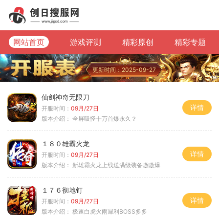
网站首页
游戏评测
精彩原创
精彩专题
更新时间：2025-09-27
仙剑神奇无限刀
详情
开服时间：
09月/27日
版本介绍：
全屏吸怪十万首爆永久？
１８０雄霸火龙
详情
开服时间：
09月/27日
版本介绍：
新雄霸火龙上线送满级装备嗷嗷爆
１７６彻地钉
详情
开服时间：
09月/27日
版本介绍：
极速白虎火雨犀利BOSS多多