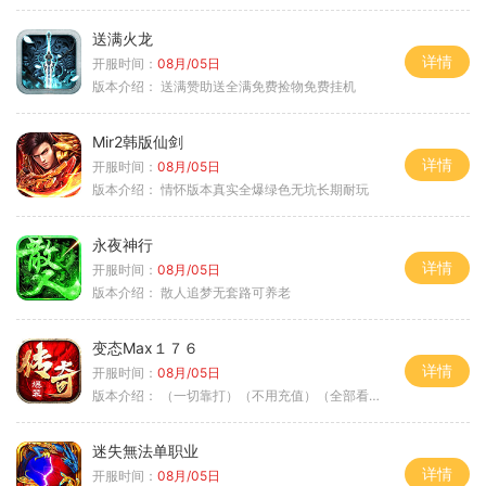
送满火龙
详情
开服时间：
08月/05日
版本介绍：
送满赞助送全满免费捡物免费挂机
Mir2韩版仙剑
详情
开服时间：
08月/05日
版本介绍：
情怀版本真实全爆绿色无坑长期耐玩
永夜神行
详情
开服时间：
08月/05日
版本介绍：
散人追梦无套路可养老
变态Max１７６
详情
开服时间：
08月/05日
版本介绍：
（一切靠打）（不用充值）（全部看脸）
迷失無法单职业
详情
开服时间：
08月/05日