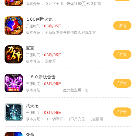
版本介绍：
０元下全图小怪爆终极①秒３切割
１80创世火龙
详情
开服时间：
08月/05日
版本介绍：
全新版本装备保值散人好混复古
宝宝
详情
开服时间：
08月/05日
版本介绍：
宠物蛋
１８０新版合击
详情
开服时间：
08月/05日
版本介绍：
魔龙教主爆一切
武天纪
详情
开服时间：
08月/05日
版本介绍：
（一切靠打）（不用充值）（全部看脸）
夺命