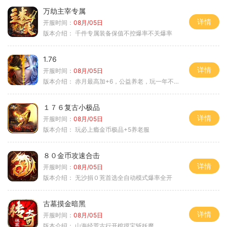
万劫主宰专属
详情
开服时间：
08月/05日
版本介绍：
千件专属装备保值不控爆率不关爆率
1.76
详情
开服时间：
08月/05日
版本介绍：
赤月最高加+6，公益养老，玩一年不腻，屠龙
１７６复古小极品
详情
开服时间：
08月/05日
版本介绍：
玩必上瘾金币极品+5养老服
８０金币攻速合击
详情
开服时间：
08月/05日
版本介绍：
无沙捐０茺首选全自动模式爆率全开
古墓摸金暗黑
详情
开服时间：
08月/05日
版本介绍：
山海经荒古行开棺摸宝斩妖魔