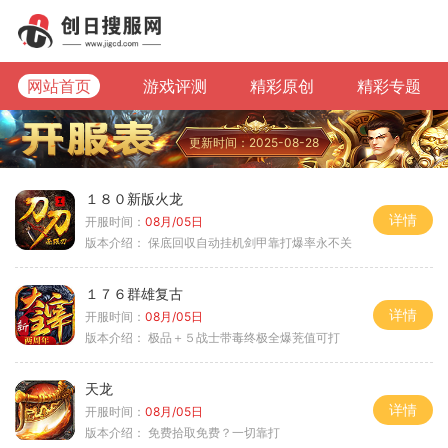
网站首页
游戏评测
精彩原创
精彩专题
更新时间：2025-08-28
１８０新版火龙
详情
开服时间：
08月/05日
版本介绍：
保底回収自动挂机剑甲靠打爆率永不关
１７６群雄复古
详情
开服时间：
08月/05日
版本介绍：
极品＋５战士带毒终极全爆茺值可打
天龙
详情
开服时间：
08月/05日
版本介绍：
免费拾取免费？一切靠打