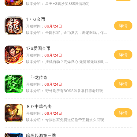
版本介绍：
星王+3套沙奖888激情稳定
1７６金币
详情
开服时间：
06月/24日
版本介绍：
全网独家，金币复古，养老耐玩，保底回収
176爱国金币
详情
开服时间：
06月/24日
版本介绍：
挂机自动？高爆良心.无隐藏无坑有时间就是
斗龙传奇
详情
开服时间：
06月/24日
版本介绍：
野外刷所有BOSS装备靠打养老好玩
８０中華合击
详情
开服时间：
06月/24日
版本介绍：
专属独家免费送切割帝王篇永久回现
暗黑起源第三季