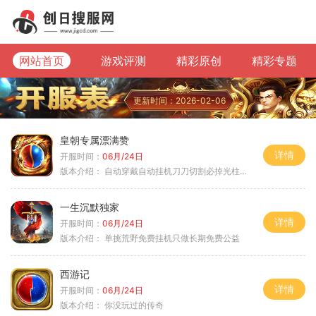
网站首页
游戏评测
精彩原创
精彩专题
更新时间：2026-02-06
皇朝专属漂满赞
详情
开服时间：
06月/24日
版本介绍：
自动穿戴自动挂机刀刀切割必掉光柱自动
一生沉默独家
详情
开服时间：
06月/24日
版本介绍：
单挑荒野免费挂机只做长期免费公益
西游记
详情
开服时间：
06月/24日
版本介绍：
你没玩过的传奇