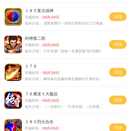
１８０复古战神
详情
开服时间：
06月/24日
版本介绍：
顶赞免费打一切靠打赞助好打刀刀毒素
封神第二部
详情
开服时间：
06月/24日
版本介绍：
千件专属一怪物一专属首爆?励?高额?
１７６
详情
开服时间：
06月/24日
版本介绍：
爆终极武器爆终极衣服耐玩不累轻松满级
７６屠龙Ｘ大极品
详情
开服时间：
06月/24日
版本介绍：
（一切靠打）（不用充值）（全部看脸）
１８０烈火合击
详情
开服时间：
06月/24日